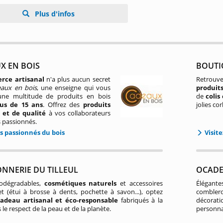
Plus d'infos
X EN BOIS
BOUTIQ
ce artisanal
n'a plus aucun secret
Retrouv
aux en bois
, une enseigne qui vous
produit
ne multitude de produits en bois
de
colis
lus de 15 ans
. Offrez des
produits
jolies co
 et de qualité
à vos collaborateurs
s passionnés.
s passionnés du bois
Visit
ONNERIE DU TILLEUL
OCAD
odégradables,
cosmétiques naturels
et accessoires
Élégante
t (étui à brosse à dents, pochette à savon...), optez
comblero
cadeau artisanal et éco-responsable
fabriqués à la
décorat
 le respect de la peau et de la planète.
personna