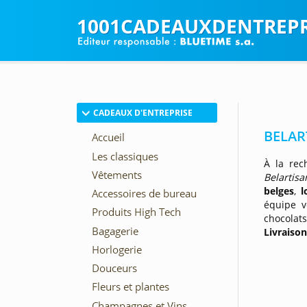
1001CADEAUXDENTREPR
CADEAUX D'ENTREPRISE
BELAR
À la rec
Belartis
belges
,
l
équipe 
chocolats
Livraiso