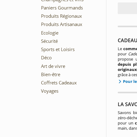
CADEAU
Le
commer
pour
Cade
propose u
depuis p
originaux
grâce à ce
Pour le
LA SAV
Savons bi
zéro-déche
pour un
main, dans